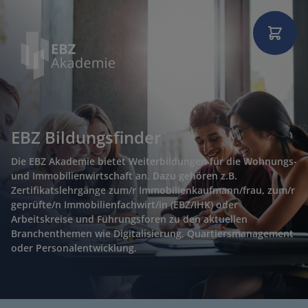
EBZ Bildungsfinder
Die EBZ Akademie bietet Weiterbildungen für die Wohnungs-
und Immobilienwirtschaft an. Dazu gehören z.B.
Zertifikatslehrgänge zum/r Immobilienkaufmann/frau, zum/r
geprüfte/n Immobilienfachwirt/in (EBZ/IHK) oder
Arbeitskreise und Führungsforen zu den aktuellen
Branchenthemen wie Digitalisierung, Quartiersmanagement
oder Personalentwicklung.