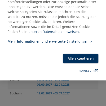
Blended-Learning
01.09.2026
- 03.12.2026
Komforteinstellungen oder zur Anzeige personalisierter
Inhalte genutzt werden. Bitte entscheiden Sie selbst,
welche Kategorien Sie zulassen möchten. Um die
Website zu nutzen, müssen Sie jedoch die Nutzung der
2.600,00 €
Mehr erfahren
notwendigen Cookies akzeptieren. Weitere
Informationen sowie die im Detail genutzten Cookies
finden Sie in
unseren Datenschutzhinweisen
.
Mehr Informationen und erweiterte Einstellungen
Zertifikatslehrgang
Geprüfte:r Bauleiter:in (EBZ)
Alle akzeptieren
Impressum
Orte
Termin(e)
Online
01.09.2026
- 16.01.2027
06.09.2027
- 22.01.2028
Bochum
12.02.2027
- 03.07.2027