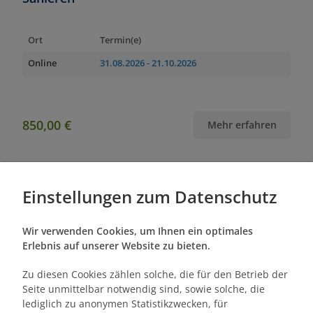
Ort
Termin(e)
Online
31.08.2026
- 21.10.2026
850,00 €
Mehr erfahren
Einstellungen zum Datenschutz
Zertifikatslehrgang
Digitalisierungs- und
Wir verwenden Cookies, um Ihnen ein optimales
Erlebnis auf unserer Website zu bieten.
Transformationsmanager:in
Zu diesen Cookies zählen solche, die für den Betrieb der
Seite unmittelbar notwendig sind, sowie solche, die
Ort
Termin(e)
lediglich zu anonymen Statistikzwecken, für