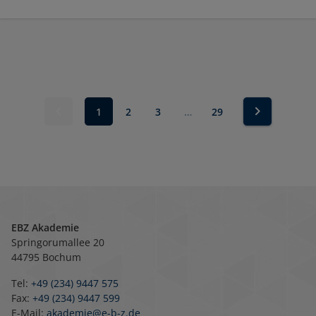
1
2
3
…
29
EBZ Akademie
Springorumallee 20
44795 Bochum
Tel:
+49 (234) 9447 575
Fax:
+49 (234) 9447 599
E-Mail:
akademie@e-b-z.de