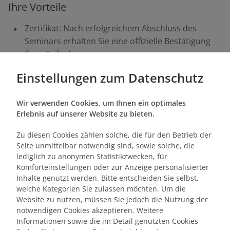
Ihre Vorteile
Zertifikat: Nach erfolgreichem Abschluss des
Seminars erhalten Sie eine offizielle Bestätigung
Ihrer Teilnahme
Ihre Beispiele: Sie haben die Möglichkeit,
Einstellungen zum Datenschutz
individuelle Fragestellungen sowie spezifische
Herausforderungen aus Ihrem Berufsalltag
Wir verwenden Cookies, um Ihnen ein optimales
einzubringen und dafür im Seminar konkrete
Erlebnis auf unserer Website zu bieten.
Lösungsansätze zu erarbeiten.
Wissen, das bleibt: Profitieren Sie von einer
Zu diesen Cookies zählen solche, die für den Betrieb der
nachhaltigen Wissensvermittlung, die durch
Seite unmittelbar notwendig sind, sowie solche, die
interaktive Vorträge, Fallbeispiel-Präsentationen
lediglich zu anonymen Statistikzwecken, für
Komforteinstellungen oder zur Anzeige personalisierter
und Einzel- bzw. Gruppenübungen langfristige
Inhalte genutzt werden. Bitte entscheiden Sie selbst,
Lernerfolge sichert.
welche Kategorien Sie zulassen möchten. Um die
Website zu nutzen, müssen Sie jedoch die Nutzung der
notwendigen Cookies akzeptieren. Weitere
Zielgruppe
Informationen sowie die im Detail genutzten Cookies