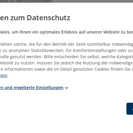
ind zu berücksichtigen.
gen zum Datenschutz
ziplinäre Kenner ihres Fachs bieten sich den Absolventinnen
 Karriereoptionen in Bauträgergesellschaften, Wohnungs- 
nternehmen, Projektentwicklungsunternehmen, kommuna
ies, um Ihnen ein optimales Erlebnis auf unserer Website zu bie
, Ingenieur- und Architekturbüros sowie bei Versicherung
zählen solche, die für den Betrieb der Seite unmittelbar notwendig
 Investoren. Zusätzlich qualifiziert der Studiengang Sie für 
ich zu anonymen Statistikzwecken, für Komforteinstellungen oder z
on Führungsaufgaben in der Wohnungs- und Immobilienwi
nhalte genutzt werden. Bitte entscheiden Sie selbst, welche Kategor
mobilienwirtschaftlichen Unternehmensbereichen.
ebsite zu nutzen, müssen Sie jedoch die Nutzung der notwendige
re Informationen sowie die im Detail genutzten Cookies finden Sie 
 deutschsprachigen Hochschullandschaft wird der Studiengang a
isen
.
 dem
Master of Science
abgeschlossen.
n und erweiterte Einstellungen
Projektentwickler