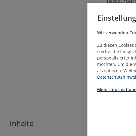
Ressourcen s
Einstellun
Als interdis
Absolventen
Immobilienu
Wir verwenden Cook
Verwaltungen
Zu diesen Cookies 
Anlegern und
solche, die ledigl
Übernahme v
personalisierter I
sowie in im
möchten. Um die W
akzeptieren. Weite
Innerhalb der
Datenschutzhinwe
einziger mit
Mehr Informatione
Inhalte
Wirtschaft
BWL für 