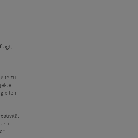
fragt,
eite zu
jekte
gleiten
ativität
uelle
er