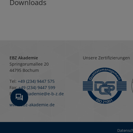
Downloads
EBZ Akademie
Unsere Zertifizierungen
Springorumallee 20
44795 Bochum
Tel:
+49 (234) 9447 575
Fax:
+49 (234) 9447 599
E-Mail:
akademie@e-b-z.de
www.ebz-akademie.de
Datensch