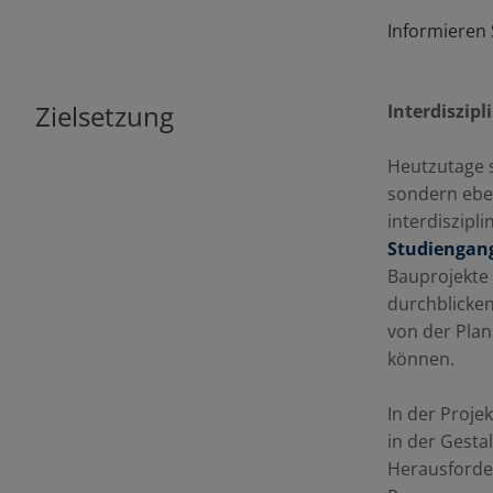
Informieren 
Zielsetzung
Interdiszip
Heutzutage s
sondern eben
interdiszipl
Studiengang
Bauprojekte 
durchblicken
von der Pla
können.
In der Proje
in der Gesta
Herausforder