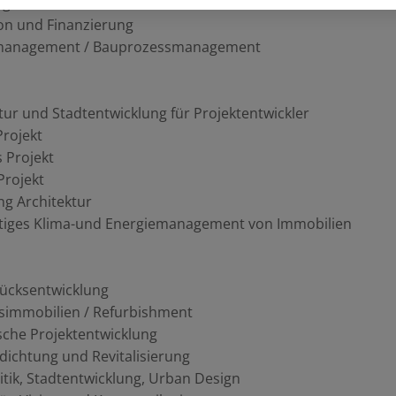
ng
ion und Finanzierung
management / Bauprozessmanagement
tur und Stadtentwicklung für Projektentwickler
Projekt
s Projekt
Projekt
ng Architektur
tiges Klima-und Energiemanagement von Immobilien
ücksentwicklung
simmobilien / Refurbishment
sche Projektentwicklung
ichtung und Revitalisierung
itik, Stadtentwicklung, Urban Design