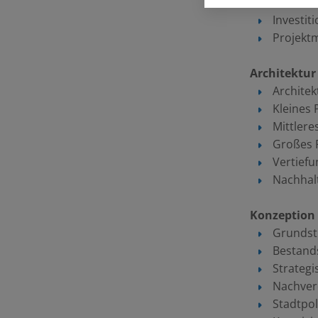
Marketi
Investit
Projekt
Architektur
Architek
Kleines 
Mittlere
Großes 
Vertiefu
Nachhal
Konzeption
Grundst
Bestand
Strategi
Nachverd
Stadtpol