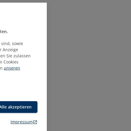
 und
und
len
ten.
en,
 sind, sowie
die
ur Anzeige
rtschaft
ien Sie zulassen
n Cookies
in
unseren
ls
Alle akzeptieren
Impressum