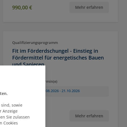
990,00 €
Mehr erfahren
Qualifizierungsprogramm
Fit im Förderdschungel - Einstieg in
Fördermittel für energetisches Bauen
und Sanieren
Ort
Termin(e)
Online
31.08.2026
- 21.10.2026
ten.
 sind, sowie
ur Anzeige
850,00 €
Mehr erfahren
ien Sie zulassen
n Cookies