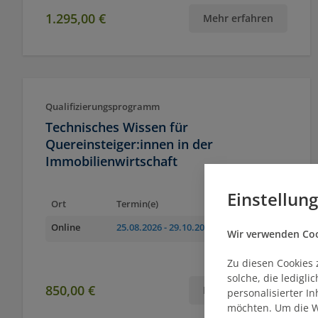
1.295,00 €
Mehr erfahren
Qualifizierungsprogramm
Technisches Wissen für
Quereinsteiger:innen in der
Immobilienwirtschaft
Einstellun
Ort
Termin(e)
Online
25.08.2026
- 29.10.2026
Wir verwenden Cook
Zu diesen Cookies 
solche, die ledigl
850,00 €
Mehr erfahren
personalisierter I
möchten. Um die W