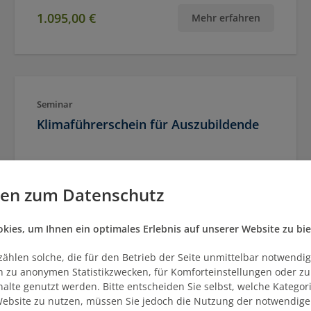
1.095,00 €
Mehr erfahren
Seminar
Klimaführerschein für Auszubildende
Ort
Termin(e)
Bochum
27.08.2026
gen zum Datenschutz
ies, um Ihnen ein optimales Erlebnis auf unserer Website zu bie
zählen solche, die für den Betrieb der Seite unmittelbar notwendig
ich zu anonymen Statistikzwecken, für Komforteinstellungen oder z
400,00 €
Mehr erfahren
nhalte genutzt werden. Bitte entscheiden Sie selbst, welche Kategor
ebsite zu nutzen, müssen Sie jedoch die Nutzung der notwendige