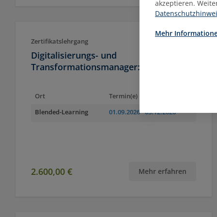
akzeptieren. Weite
Datenschutzhinwe
Mehr Informatione
Zertifikatslehrgang
Digitalisierungs- und
Transformationsmanager:in
Ort
Termin(e)
Blended-Learning
01.09.2026
- 03.12.2026
2.600,00 €
Mehr erfahren