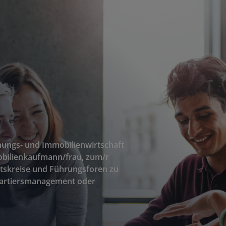
nungs- und Immobilienwirtschaft
obilienkaufmann/frau, zum/r
itskreise und Führungsforen zu
Quartiersmanagement oder