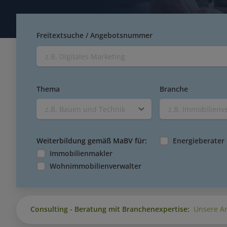
Freitextsuche / Angebotsnummer
Thema
Branche
z.B. Bauen und Technik
z.B. Immobilienv
Weiterbildung gemäß MaBV für:
Energieberater
Immobilienmakler
Wohnimmobilienverwalter
Consulting - Beratung mit Branchenexpertise:
Unsere An