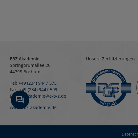
EBZ Akademie
Unsere Zertifizierungen
Springorumallee 20
44795 Bochum
Tel:
+49 (234) 9447 575
Fax:
+49 (234) 9447 599
E-Mail:
akademie@e-b-z.de
www.ebz-akademie.de
Datensch