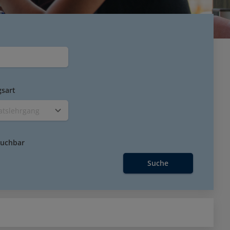
gsart
katslehrgang
buchbar
Suche