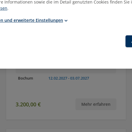
re Informationen sowie die im Detail genutzten Cookies finden Sie 
isen
.
n und erweiterte Einstellungen
Zertifikatslehrgang
Geprüfte:r Bauleiter:in (EBZ)
Orte
Termin(e)
Online
01.09.2026
- 16.01.2027
06.09.2027
- 22.01.2028
Bochum
12.02.2027
- 03.07.2027
3.200,00 €
Mehr erfahren