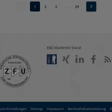
1
2
3
…
29
EBZ Akademie Social
utz-Einstellungen
Sitemap
Impressum
Barrierefreiheitserklärung
D