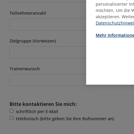
personalisierter I
möchten. Um die W
Teilnehmeranzahl
akzeptieren. Weite
Datenschutzhinwe
Mehr Informatione
Zielgruppe (Vorwissen)
Trainerwunsch
Bitte kontaktieren Sie mich:
schriftlich per E-Mail
telefonisch (bitte geben Sie Ihre Rufnummer an)