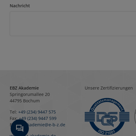
Nachricht
EBZ Akademie
Unsere Zertifizierungen
Springorumallee 20
44795 Bochum
Tel:
+49 (234) 9447 575
Fax:
+49 (234) 9447 599
E-Mail:
akademie@e-b-z.de
www.ebz-akademie.de