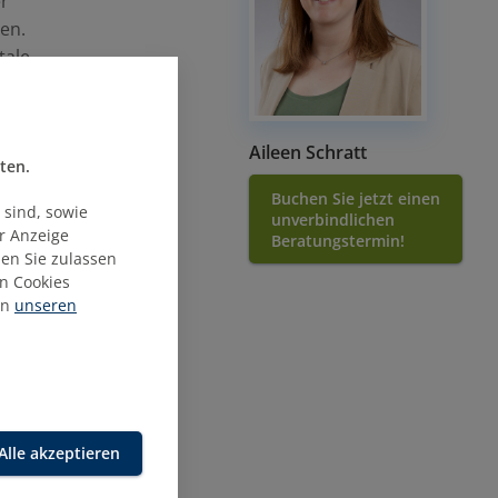
r
en.
tale
Aileen Schratt
ten.
Buchen Sie jetzt einen
 sind, sowie
unverbindlichen
ur Anzeige
Beratungstermin!
mit
ien Sie zulassen
räche
n Cookies
in
unseren
Alle akzeptieren