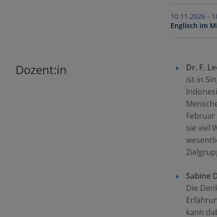
10.
Englisch im M
Dozent:in
Dr.
F. L
ist in S
Indonesi
Mensche
Februar 
sie viel
wesentli
Zielgrup
Sabine 
Die Denk
Erfahru
kann dab