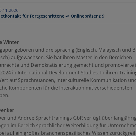
11.2026 - 10.11.2026
ietkontakt für Fortgeschrittene -> Onlinepräsenz 9
ee Winter
ingapur geboren und dreisprachig (Englisch, Malayisch und 
sch) aufgewachsen. Sie hat ihren Master in den Bereichen
nrechte und Demokratisierung gemacht und promovierte 
2024 in International Development Studies. In ihren Trainin
 Wert auf Sprachnuancen, interkulturelle Kommunikation un
che Komponenten für die Interaktion mit verschiedensten
pen.
Denker
er und Andree Sprachtrainings GbR verfügt über langjähri
ngen im Bereich sprachlicher Weiterbildung für Unternehm
ei auf ein großes branchenspezifisches Wissen zurückgreif