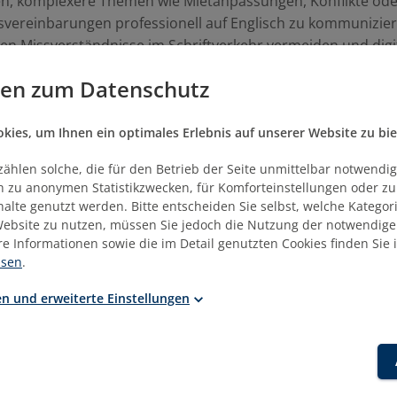
en, komplexere Themen wie Mietanpassungen, Konflikte ode
vereinbarungen professionell auf Englisch zu kommunizier
en Missverständnisse im Schriftverkehr vermeiden und digi
chtliche Inhalte klar und nachvollziehbar vermitteln.
gen zum Datenschutz
rken die Mieterbindung durch souveräne, empathische
kation auf Augenhöhe – auch in schwierigen
ies, um Ihnen ein optimales Erlebnis auf unserer Website zu bie
hssituationen.
zählen solche, die für den Betrieb der Seite unmittelbar notwendig
ich zu anonymen Statistikzwecken, für Komforteinstellungen oder z
er:innen und/oder Mitarbeitende im Bestandsmanagement 
nhalte genutzt werden. Bitte entscheiden Sie selbst, welche Kategor
glischkenntnissen (Sprachniveau B1), die komplexere Gesp
ebsite zu nutzen, müssen Sie jedoch die Nutzung der notwendige
rnationalen Parteien führen möchten.
re Informationen sowie die im Detail genutzten Cookies finden Sie 
isen
.
n und erweiterte Einstellungen
09.2026 - 15.09.2026
ietkontakt für Fortgeschrittene -> Onlinepräsenz 1
09.2026 - 22.09.2026