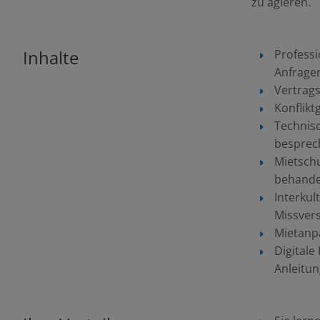
zu agieren.
Inhalte
Professi
Anfrage
Vertrag
Konflikt
Technisc
besprec
Mietsch
behande
Interkul
Missver
Mietanp
Digital
Anleitun