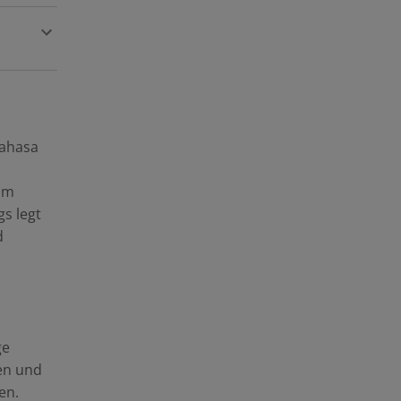
Bahasa
im
gs legt
d
ge
en und
en.