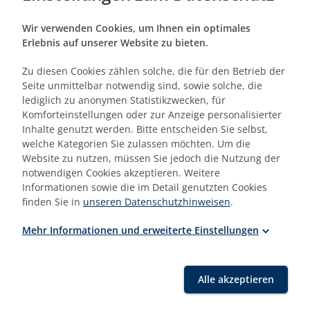
Wir verwenden Cookies, um Ihnen ein optimales
Freitag, 27.11.2026
Erlebnis auf unserer Website zu bieten.
Zu diesen Cookies zählen solche, die für den Betrieb der
Seite unmittelbar notwendig sind, sowie solche, die
Dozent:in
lediglich zu anonymen Statistikzwecken, für
Komforteinstellungen oder zur Anzeige personalisierter
Dr.
Burkhard Touché
Inhalte genutzt werden. Bitte entscheiden Sie selbst,
ist Diplom Volkswirt und zertifizierter Fachtrainer
welche Kategorien Sie zulassen möchten. Um die
und Fördermittelberater. Er war von 1998-2022 bei
Website zu nutzen, müssen Sie jedoch die Nutzung der
notwendigen Cookies akzeptieren. Weitere
der KfW im Bereich der inländischen Förderung
Informationen sowie die im Detail genutzten Cookies
tätig und leitete dort auch die KfW Akademie für
finden Sie in
unseren Datenschutzhinweisen
.
inländische Förderung der KfW. Seit vielen Jahren
schult er schwerpunktmäßig zu den Fördermitteln
Mehr Informationen und erweiterte Einstellungen
für die Immobilienwirtschaft.
Christian Kesselring
Alle akzeptieren
begann seine Karriere in der Wohnungswirtschaft.