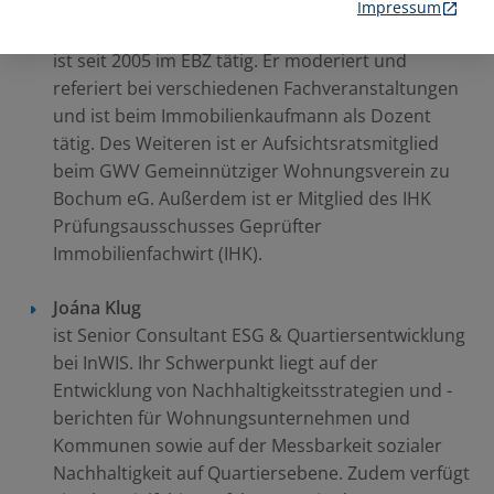
Der gelernte Immobilienkaufmann, Dipl.-
Impressum
Betriebswirt und Master Real Estate Management
ist seit 2005 im EBZ tätig. Er moderiert und
referiert bei verschiedenen Fachveranstaltungen
und ist beim Immobilienkaufmann als Dozent
tätig. Des Weiteren ist er Aufsichtsratsmitglied
beim GWV Gemeinnütziger Wohnungsverein zu
Bochum eG. Außerdem ist er Mitglied des IHK
Prüfungsausschusses Geprüfter
Immobilienfachwirt (IHK).
Joána Klug
ist Senior Consultant ESG & Quartiersentwicklung
bei InWIS. Ihr Schwerpunkt liegt auf der
Entwicklung von Nachhaltigkeitsstrategien und -
berichten für Wohnungsunternehmen und
Kommunen sowie auf der Messbarkeit sozialer
Nachhaltigkeit auf Quartiersebene. Zudem verfügt